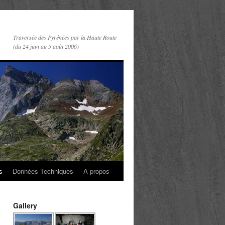
Traversée des Pyrénées par la Haute Route
(du 24 juin au 5 août 2006)
s
Données Techniques
À propos
Gallery