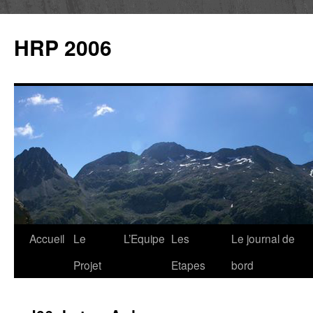
Aller
au
HRP 2006
contenu
Accueil
Le
L’Equipe
Les
Le journal de
Projet
Etapes
bord