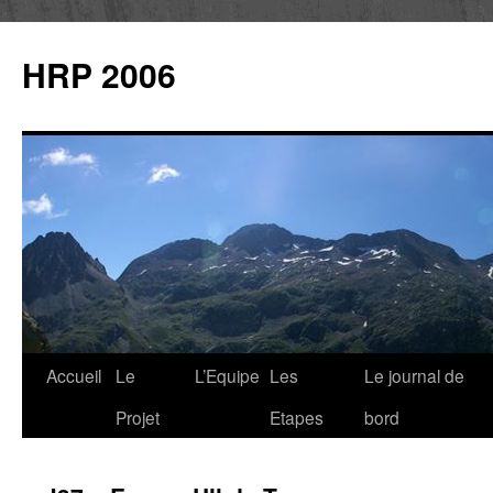
Aller
au
HRP 2006
contenu
Accueil
Le
L’Equipe
Les
Le journal de
Projet
Etapes
bord